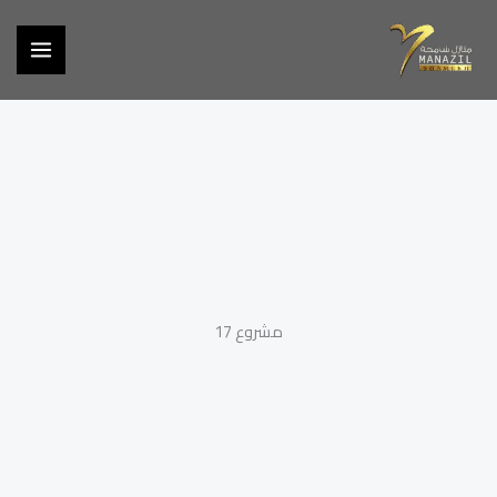
خطي
لى
لمحتوى
مشروع 17