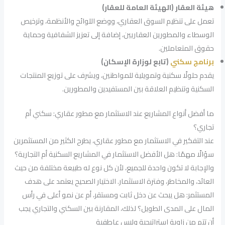
هيئة العقار (الهيئة العامة للعقار)
تعمل على تنظيم السوق العقاري، ووضع اللوائح والأنظمة، وترخيص
الوسطاء والمطورين العقاريين، إضافة إلى تعزيز الشفافية وحماية
حقوق المتعاملين.
برنامج سكني
(تابع لوزارة الإسكان)
يقدم حلولًا سكنية وتمويلية للمواطنين، ويشرف على توزيع المنتجات
السكنية وتنظيم العلاقة بين المستفيدين والمطورين.
ما أفضل أنواع المشاريع عند الاستثمار مع مطور عقاري: سكني أم
تجاري؟
عند التفكير في الاستثمار مع مطور عقاري، يطرح الكثير من المستثمرين
سؤالًا مهمًا: هل الأفضل الاستثمار في المشاريع السكنية أم التجارية؟
والإجابة لا تكون واحدة للجميع، لأن كل نوع له طبيعة مختلفة من حيث
العائد، والمخاطر، وفترة الاستثمار. الاختيار الصحيح يعتمد على هدف
المستثمر: هل يبحث عن دخل ثابت ومستقر، أم عن نمو أعلى في رأس
المال على المدى الطويل؟ لذلك، المقارنة بين السكني والتجاري يجب
أن تتم من زاوية استراتيجية وليس عاطفية