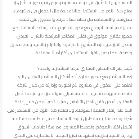
المستثمرون الباحثون عن عوائد مستقرة وفرص نمو طويلة الأجل، إذ
يمنح هذا النوع من الاستثمار مزايا عديدة مثل الدخول في مشروعات
مدروسة، والاستفادة من خطط سداد مرنة، والحصول على قيمة
عقارية مرشحة للارتفاع مع تطور المشروع. كما يساعد الاستثمار مع
مطور عقاري موثوق في تقليل المخاطر المرتبطة بالشراء الفردي،
بفضل الخبرة، وإدارة المشروع باحترافية، والالتزام بالتنفيذ وفق معايير
واضحة، مما يجعل القرار الاستثماري أكثر أمانًا وكفاءة.
كيف يتيح لك المطور العقاري فرصًا استثمارية واعدة؟
يُعد الاستثمار مع مطور عقاري أحد أشكال الاستثمار العقاري التي
تعتمد على الدخول في مشروع يتم تطويره وإدارته من خلال شركة
متخصصة، بهدف تحقيق عائد مستقبلي سواء عبر نمو قيمة الأصل
العقاري، أو من خلال الدخل التشغيلي مثل التأجير، أو من خلال إعادة
البيع عند ارتفاع القيمة السوقية. ولا يقتصر هذا النوع من الاستثمار على
شراء وحدة عقارية فقط، بل يرتبط بالاستفادة من منظومة متكاملة
تشمل اختيار الموقع، وتخطيط المشروع، ودراسة احتياجات السوق،
وإدارة التنفيذ بطريقة تستهدف تعزيز القيمة الاستثمارية على المدى