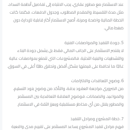
عند الاستثمار مع مطور عقاري، يجب الانتباه إلى تفاصيل أنظمة السداد،
مثل مدة التقسيط، والمقدم المطلوب، وجدول الدفعات. فكلما كانت
الخطة المالية واضحة ومرنة، أصبح الاستثمار أكثر قابلية للإدارة دون
ضغط مالي.
5. جودة التنفيذ والمواصفات الفنية
لا يقتصر الاستثمار على الجانب المالي فقط، بل يشمل جودة البناء
والتشطيبات والبنية التحتية. فالمشروعات التي تتمتع بمواصفات عالية
غالبًا ما تحافظ على قيمتها بشكل أفضل وتحقق طلبًا أعلى في السوق.
6. وضوح التعاقدات والالتزامات
من الضروري مراجعة العقود بدقة، والتأكد من وضوح بنود التسليم،
والمواعيد، والضمانات. فوضوح العلاقة التعاقدية بين المستثمر
والمطور يقلل من أي مخاطر مستقبلية ويعزز الثقة في الاستثمار.
7. خطة المشروع ومراحل التنفيذ
فهم مراحل تنفيذ المشروع يساعد المستثمر على تقييم مدى واقعية