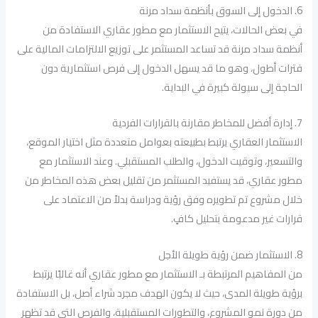
6. الدخول إلى السوق بأنظمة سداد مرنة
في بعض الحالات، يتيح الاستثمار مع مطور عقاري الاستفادة من
أنظمة سداد مرنة قد تساعد المستثمر على توزيع الالتزامات المالية على
فترات أطول، وهو ما قد يسهل الدخول إلى فرص استثمارية دون
الحاجة إلى سيولة كبيرة في البداية.
7. إدارة أفضل للمخاطر مقارنة بالقرارات الفردية
الاستثمار العقاري يرتبط بطبيعته بعوامل متعددة مثل اختيار الموقع،
والتسعير، وتوقيت الدخول، والطلب المستقبلي. وعند الاستثمار مع
مطور عقاري، قد يستفيد المستثمر من تقليل بعض هذه المخاطر من
خلال مشروع تم تطويره وفق رؤية ودراسة بدلاً من الاعتماد على
قرارات غير مدعومة بتحليل كافٍ.
8. الاستثمار ضمن رؤية طويلة الأجل
من المفاهيم المرتبطة بـ الاستثمار مع مطور عقاري أنه غالبًا يرتبط
برؤية طويلة المدى، حيث لا يكون الهدف مجرد شراء أصل، بل الاستفادة
من دورة نمو المشروع، والتطورات المستقبلية، والفرص التي قد تظهر